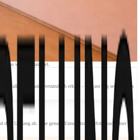
au das war hier das Ziel.
urde alles ruhig und verständlich erklärt – und am Tag selbst lief es
und dem Umfang ab. Eine genaue Einschätzung erfolgt nach einer