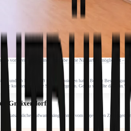
nd so vorbereitet, dass eine Übergabe ohne Nacharbeit möglich ist – gen
tand und ich keine Kraft für Diskussionen hatte. Bei der Besichtigung w
Ende konnten wir ohne Stress übergeben. Genau so sollte das sein.“
für Gneixendorf
axis. Der tatsächliche Aufwand hängt immer vom Objekt, den Zugängen 