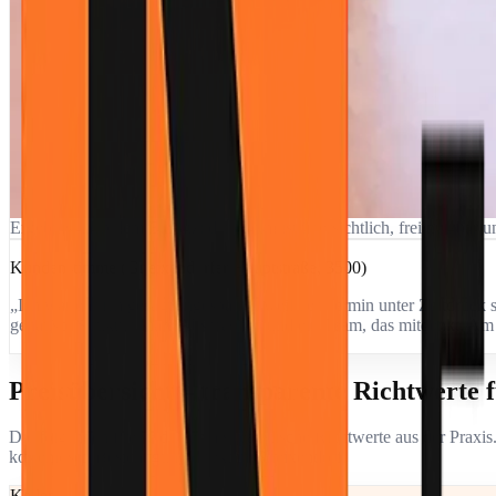
Ergebnis nach dem Einsatz: der Raum ist übersichtlich, frei nutzbar u
Kundenstimme (Gneixendorfer Hauptstraße, 3500)
„Ich war ehrlich gesagt angespannt, weil der Termin unter Zeitdruck s
genauso. Struktur, klare Absprachen und ein Team, das mitdenkt. Am 
Preisübersicht – transparente Richtwerte 
Die folgenden Preise dienen als realistische Richtwerte aus der Pr
kostenlosen Besichtigung direkt in Gneixendorf.
Keller