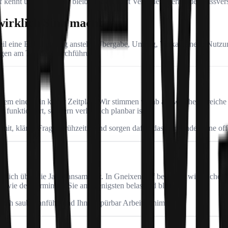
kennt und erreichbar bleibt. Das schafft Vertrauen, vermeidet Missvers
irklich Sinn macht
weil eine Entscheidung ansteht: Übergabe, Umzug, Verkauf, neue Nutzun
ungen am Tag der Durchführung.
em eines: ein klarer Zeitplan. Wir stimmen vorab ab, welche Bereiche 
“ funktioniert, sondern verlässlich planbar ist.
mit, klären Fragen frühzeitig und sorgen dafür, dass am Ende keine of
el sich über die Jahre ansammelt. In Gneixendorf begleiten wir solche
d wie der Termin für Sie am wenigsten belastend bleibt.
 sich sauber anfühlt und Ihnen spürbar Arbeit abnimmt.