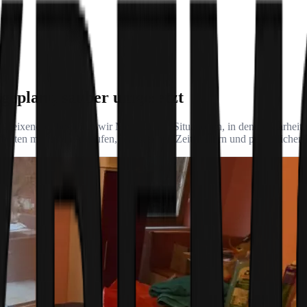
geplant, sauber umgesetzt
 Gneixendorf begleiten wir Menschen in Situationen, in denen Klarheit,
iten mit festen Abläufen, realistischen Zeitfenstern und persönliche