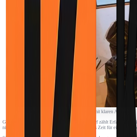
Gneixendorf (3500) – regionaler Einsatz mit klaren Abläufen.
Gerade in kleineren Ortschaften wie Gneixendorf zählt Erfahrung me
nicht improvisiert wird. Deshalb nehmen wir uns Zeit für eine gründl