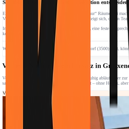
Sensible Hintergründe – wenn Diskretion entscheidend
Es gibt Aufträge, bei denen man nicht „einfach nur“ Räume frei macht
Vorgehensweise. Genau in solchen Situationen zeigt sich, ob ein Team 
In Gneixendorf setzen wir auf klare Absprachen, eine feste Ansprec
konkret aussieht.
Wenn Sie kurz schildern, worum es in Gneixendorf (3500) geht, können
Vorher / Nachher – ein Einsatz in Gneixend
Vor Ort entscheidet sich schnell, ob ein Termin ruhig abläuft oder zu
sauber geplant, dann Schritt für Schritt umgesetzt – ohne Hektik, abe
Vorher – Gneixendorfer Hauptstraße, 3500