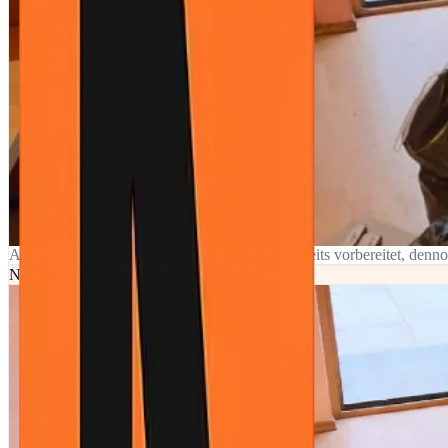
Ausgangslage vor dem Termin: Teile waren bereits vorbereitet, denno
Nachher – geordnet & bereit zur Übergabe