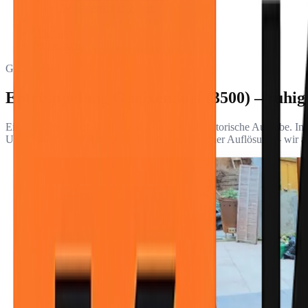
Verlassenschaft Krems
Über uns
Impressum
Gneixendorf · 3500
Entrümpelung Gneixendorf (3500) – ruhig 
Eine Entrümpelung ist oft mehr als eine organisatorische Aufgabe. In
Umzug, bei einer Übergabe oder im Rahmen einer Auflösung – wir arbe