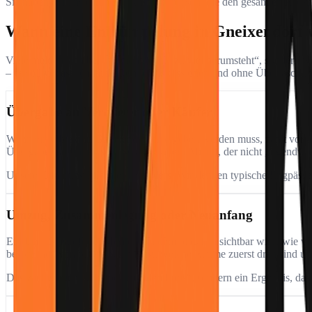
Sie haben bei uns eine feste Ansprechperson, die den gesamten Ablauf 
Wann eine Entrümpelung in Gneixendorf w
Viele melden sich bei uns nicht, weil „zu viel herumsteht“, sondern 
– es soll verlässlich laufen, ohne Diskussionen und ohne Überrasch
Übergabe an Vermieter oder Käufer
Wenn ein Objekt in Gneixendorf übergeben werden muss, zählt vor all
Übergabe stattfinden soll. So entsteht ein Ablauf, der nicht „irgendwie
Unsere Erfahrung hilft hier besonders: Wir denken typische Engpässe 
Umzug, Zusammenlegung oder Neuanfang
Ein Umzug ist oft der Moment, in dem plötzlich sichtbar wird, wie vi
besprechen vorab, was wichtig ist, welche Räume zuerst dran sind un
Das Ziel ist nicht „Tempo um jeden Preis“, sondern ein Ergebnis, das