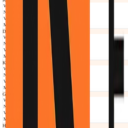
Wenig Hausrat
ab € 194.–
Normaler Hausrat
ab € 394.–
Viel Hausrat
ab € 694.–
Messie
ab € 894.–
Dachboden
Wenig Hausrat
ab € 244.–
Normaler Hausrat
ab € 444.–
Viel Hausrat
ab € 744.–
Messie
ab € 944.–
Kleine Wohnung
Wenig Hausrat
ab € 694.–
Normaler Hausrat
ab € 1.444.–
Viel Hausrat
ab € 1.744.–
Messie
ab € 2.344.–
Große Wohnung
Wenig Hausrat
ab € 1.194.–
Normaler Hausrat
ab € 1.744.–
Viel Hausrat
ab € 2.344.–
Messie
ab € 3.444.–
Haus