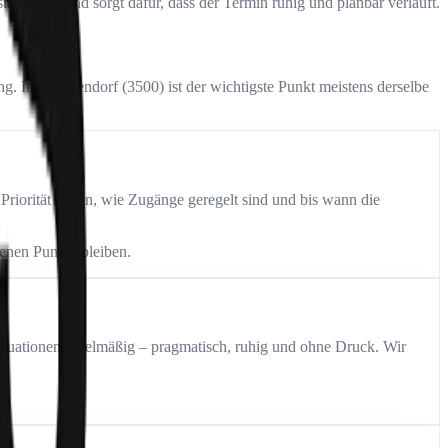
tändnisse und sorgt dafür, dass der Termin ruhig und planbar verläuft.
g. In Gneixendorf (3500) ist der wichtigste Punkt meistens derselbe
Priorität haben, wie Zugänge geregelt sind und bis wann die
fenen Punkte bleiben.
 Situationen regelmäßig – pragmatisch, ruhig und ohne Druck. Wir