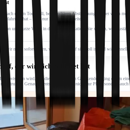
 ist
. Nach einem Todesfall, bei familiären Abstimmungen oder wenn mehrere 
Erfahrung hat – oder nur kurzfristig arbeitet.
hperson und kurze Wege in der Kommunikation. Sie wissen, wer zuständ
 wir meist sofort sagen, welcher Ablauf sinnvoll ist und wie schnell e
orf, der wirklich entlastet hat
r Improvisation wird. Bei diesem Einsatz in Gneixendorf ging es um ein
r mit Struktur. Genau so entsteht am Ende nicht nur Platz, sondern auch