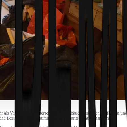
hr als Versprechen. Unterschiedliche Gebäudestrukturen, Zufahrten un
iche Besichtigung und stimmen jeden Schritt vorab transparent ab.