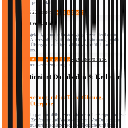
telefonisch oder per E-Mail.
+43 676 720 26 23 anrufen
Rückruf anfordern
Wenn Sie nicht vor Ort sind
Ist der Zugang geklärt, kann die Besichtigung sowie der Termin
auch ohne Ihre Anwesenheit stattfinden. Die Abstimmung erfolgt
telefonisch; die Übergabe bestätigen wir kurz schriftlich, auf
Wunsch mit Fotos.
Unverbindliche Besichtigung anfragen
+43 676 720 26 23
anrufen
info@krems-entruempelung.at
Wie funktioniert Dachboden & Keller in
Krems?
Klare Vorbereitung, ruhige Durchführung,
verlässliche Übergabe
Damit Ihr Termin planbar bleibt, legen wir vorab die Eckpunkte fest:
Zugang, Wege, Zeitfenster und Ansprechperson. Vor Ort arbeiten
wir ruhig und strukturiert, schützen sensible Bereiche und halten