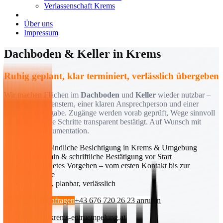
Verlassenschaft Krems
Über uns
Impressum
Dachboden & Keller in Krems
Ruhig geplant, klar terminiert, verlässlich übergeben
Wir machen Flächen im
Dachboden
und
Keller
wieder nutzbar –
mit festen Zeitfenstern, einer klaren Ansprechperson und einer
sauberen Übergabe. Zugänge werden vorab geprüft, Wege sinnvoll
gewählt und alle Schritte transparent bestätigt. Auf Wunsch mit
kurzer Fotodokumentation.
• Unverbindliche Besichtigung in Krems & Umgebung
• Fixtermin & schriftliche Bestätigung vor Start
• Geordnetes Vorgehen – vom ersten Kontakt bis zur
Übergabe
• Diskret, planbar, verlässlich
Besichtigung anfragen
+43 676 720 26 23 anrufen
E-Mail:
info@krems-entruempelung.at