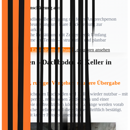
So läuft die Einschätzung ab:
Unverbindliche Besichtigung mit fester Ansprechperson
Ruhige Beurteilung und klare Rückmeldung zur
Verwertbarkeit
Schriftliche Bestätigung mit Zeitfenster & Umfang
Übernahme am Termin — strukturiert und planbar
Unverbindliche Einschätzung anfragen
Leistungen ansehen
Leistungen – Dachboden & Keller in
Krems
Klare Wege, ruhiges Vorgehen, saubere Übergabe
Wir machen Flächen im Dachboden und Keller wieder nutzbar – mit
fester Ansprechperson, realistischen Zeitfenstern und einer
Übergabe, die Sie nachvollziehen können. Zugänge werden vorab
geprüft, Stellflächen definiert und die Schritte schriftlich bestätigt.
Auf Wunsch mit kurzer Fotodokumentation.