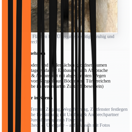
Nachher: Flächen frei, Übergabe bestätigt – ruhig und
termingerecht.
Was wir übernehmen
• Dachboden- und Kellerflächen geordnet räumen
• Demontage einfacher Einbauten nach Absprache
• Tragen & Abtransport mit abgestimmten Wegen
• Schutz von Stiegenhaus, Böden und Türbereichen
• Übergabe im vereinbarten Zustand (besenrein)
So arbeiten wir in Krems
Vor-Ort-Termin: Zugang, Wegeführung, Zeitfenster festlegen
Schriftliche Bestätigung mit Umfang & Ansprechpartner
Ruhige Durchführung zum Fixtermin
Kurzer Check & Übergabe – auf Wunsch mit Fotos