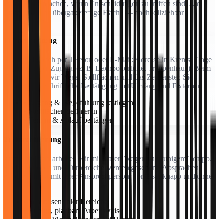
kurze Rücksprachen, wenn Entscheidungen zu treffen sind. Am
Ende folgt eine übergabefertige Fläche — nachvollziehbar
dokumentiert.
1) Vorbereitung
Kurzer Abgleich per Telefon oder E-Mail: Adresse in Krems, Etage
und möglicher Zugang (z. B. Dachbodenluke, Treppenhaus). Beim
Termin klären wir Wege, Stellflächen und das Zeitfenster. Sie
erhalten eine schriftliche Bestätigung mit Umfang und Fixtermin.
• Zugang & Wegeführung festlegen
• Stellflächen definieren
• Termin & Ablauf bestätigen
2) Durchführung
Zum Fixtermin arbeiten wir mit klaren Wegen und ruhigem Tempo.
Böden, Stiegen und Türbereiche werden geschont. Absprachen
erfolgen direkt mit Ihrer Ansprechperson – präzise, knapp und ohne
Umwege.
• Schutz sensibler Bereiche
• Ruhige, planbare Arbeitsweise