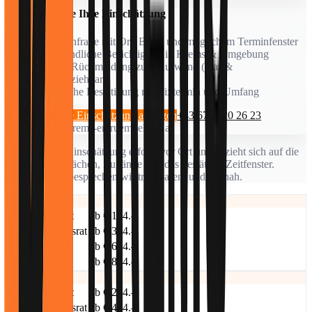
So erhalten Sie Ihre Einschätzung
Kurze Anfrage mit Ort, Etage und möglichem Terminfenster
Unverbindliche Besichtigung in Krems & Umgebung
Knappe Rückmeldung zum Aufwand (klar &
nachvollziehbar)
Schriftliche Bestätigung mit Fixtermin und Umfang
Unverbindliche Einschätzung anfragen
+43 676 720 26 23
anrufen
info@krems-entruempelung.at
Hinweis: Die Einschätzung erfolgt vor Ort und bezieht sich auf die
vereinbarten Flächen, Zugänge und das bestätigte Zeitfenster.
Anpassungen besprechen wir transparent und zeitnah.
Keller
Wenig Hausrat
ab € 194.–
Normaler Hausrat
ab € 394.–
Viel Hausrat
ab € 694.–
Messie
ab € 894.–
Dachboden
Wenig Hausrat
ab € 244.–
Normaler Hausrat
ab € 444.–