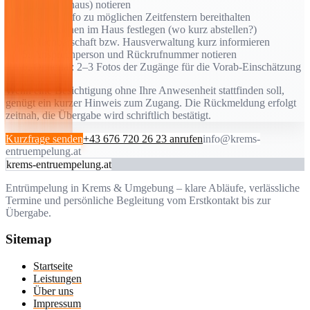
Treppenhaus) notieren
Kurze Info zu möglichen Zeitfenstern bereithalten
Stellflächen im Haus festlegen (wo kurz abstellen?)
Nachbarschaft bzw. Hausverwaltung kurz informieren
Ansprechperson und Rückrufnummer notieren
Optional: 2–3 Fotos der Zugänge für die Vorab-Einschätzung
Wenn eine Besichtigung ohne Ihre Anwesenheit stattfinden soll,
genügt ein kurzer Hinweis zum Zugang. Die Rückmeldung erfolgt
zeitnah, die Übergabe wird schriftlich bestätigt.
Kurzfrage senden
+43 676 720 26 23 anrufen
info@krems-
entruempelung.at
krems-entruempelung.at
Entrümpelung in Krems & Umgebung – klare Abläufe, verlässliche
Termine und persönliche Begleitung vom Erstkontakt bis zur
Übergabe.
Sitemap
Startseite
Leistungen
Über uns
Impressum