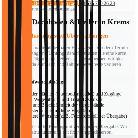
Unverbindliche Besichtigung anfragen
+43 676 720 26 23
anrufen
info@krems-entruempelung.at
Kosten – Dachboden & Keller in Krems
Klare Einschätzung statt Überraschungen
Wir arbeiten mit nachvollziehbaren Fixzusagen. Vor dem Termin
klären wir Zugang und Umfang, danach erhalten Sie eine kurze
schriftliche Bestätigung mit Zeitfenster. Preise nennen wir hier
bewusst nicht, da Aufwand und Rahmen je Adresse variieren
können.
Wovon der Aufwand abhängt
• Größe der Flächen (Dachboden/Keller) und Zugänge
• Etagen, Wegeführung und Trage-Distanzen
• Menge und Beschaffenheit der Gegenstände
• Zeitfenster und terminliche Vorgaben
• Besondere Wünsche (z. B. Fotoprotokoll der Übergabe)
Ziel ist eine realistische Planung mit verlässlicher Übergabe. Wir
arbeiten ruhig, strukturiert und mit fixer Ansprechperson.