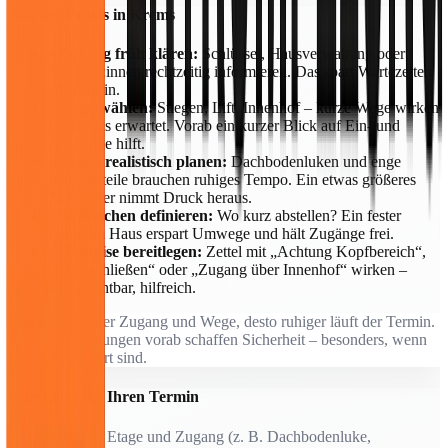
Aus der Praxis in Krems
•
Zugang früh klären:
Schlüssel, Hausverwaltung oder
Nachbar:innen rechtzeitig informieren. Das spart Wartezeiten
am Termin.
•
Wege wählen:
Stiegen, Lift, Innenhof – kurze Wege wirken
stärker als erwartet. Vorab ein kurzer Blick auf Ein- und
Ausgänge hilft.
•
Zeiten realistisch planen:
Dachbodenluken und enge
Kellerabteile brauchen ruhiges Tempo. Ein etwas größeres
Zeitfenster nimmt Druck heraus.
•
Stellflächen definieren:
Wo kurz abstellen? Ein fester
Punkt im Haus erspart Umwege und hält Zugänge frei.
•
Hinweise bereitlegen:
Zettel mit „Achtung Kopfbereich“,
„Bitte schließen“ oder „Zugang über Innenhof“ wirken –
kurz, sichtbar, hilfreich.
Merke:
Je klarer Zugang und Wege, desto ruhiger läuft der Termin.
Kurze Bestätigungen vorab schaffen Sicherheit – besonders, wenn
Sie nicht vor Ort sind.
Checkliste für Ihren Termin
Adresse, Etage und Zugang (z. B. Dachbodenluke,