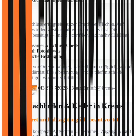
• Kurze Rückmeldungen bei Bedarf
3) Übergabe
Nach dem Abschluss erfolgt ein kurzer Check der Flächen. Auf
Wunsch halten wir den Zustand mit wenigen Fotos fest. Die
Übergabe wird bestätigt — knapp, schriftlich und nachvollziehbar.
• Gemeinsamer Abschluss-Check
• Optional: Fotohinweis
• Schriftliche Bestätigung
Wenn Sie nicht vor Ort sein können, ist der Termin möglich, sobald
der Zugang geklärt ist. Die Abstimmung erfolgt telefonisch; die
Übergabe bestätigen wir kurz schriftlich.
Rückfrage senden
+43 676 720 26 23 anrufen
info@krems-
entruempelung.at
FAQs – Dachboden & Keller in Krems
Kurz, konkret und alltagstauglich beantwortet
Hier finden Sie kompakte Antworten zu Terminen, Zugang, Ablauf