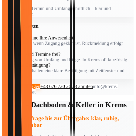
Wir bestätigen Termin und Umfang schriftlich – klar und
nachvollziehbar.
Kurze Antworten
Besichtigung ohne Ihre Anwesenheit?
Möglich, wenn Zugang geklärt ist. Rückmeldung erfolgt
zeitnah.
Wie schnell sind Termine frei?
Abhängig von Umfang und Etage. In Krems oft kurzfristig.
Schriftliche Bestätigung?
Ja, Sie erhalten eine klare Bestätigung mit Zeitfenster und
Umfang.
Termin vorschlagen
+43 676 720 26 23 anrufen
info@krems-
entruempelung.at
Ablauf – Dachboden & Keller in Krems
Von der Anfrage bis zur Übergabe: klar, ruhig,
nachvollziehbar