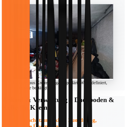
Beispiel aus Krems: Zugang geklärt, Wege definiert,
Übergabe bestätigt.
Ankauf & Verwertung – Dachboden &
Keller in Krems
Ruhige Einschätzung, klare Zuordnung,
transparente Übernahme