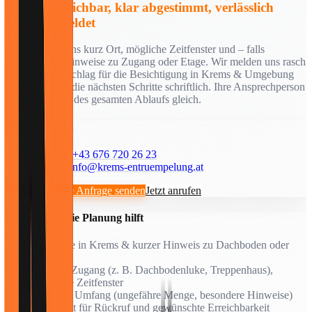
Schnell erreichbar, klar abgestimmt, verlässlich
zurückgemeldet
Schicken Sie uns kurz Ort, mögliche Zeitfenster und – falls
vorhanden – Hinweise zu Zugang oder Etage. Wir melden uns rasch
mit einem Vorschlag für die Besichtigung in Krems & Umgebung
und bestätigen die nächsten Schritte schriftlich. Ihre Ansprechperson
bleibt während des gesamten Ablaufs gleich.
Direktkontakt
Telefon:
+43 676 720 26 23
E-Mail:
info@krems-entruempelung.at
Unverbindliche Anfrage senden
Jetzt anrufen
Was uns für die Planung hilft
• Adresse in Krems & kurzer Hinweis zu Dachboden oder
Keller
• Etage, Zugang (z. B. Dachbodenluke, Treppenhaus),
mögliche Zeitfenster
• Grober Umfang (ungefähre Menge, besondere Hinweise)
• Kontakt für Rückruf und gewünschte Erreichbarkeit