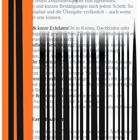
Wir arbeiten mit festen Zeitfenstern, einer durchgehenden
Ansprechperson und kurzen Bestätigungen nach jedem Schritt. So
bleibt der Tag planbar und die Übergabe verlässlich – auch wenn
Sie nicht vor Ort sein können.
Anfrage & kurze Eckdaten
Ort in Krems, Dachboden oder
Keller, Etage und gewünschtes Zeitfenster – mehr braucht es
für den ersten Überblick nicht.
Unverbindliche Besichtigung
Zugang und Wege werden
geprüft, Stellflächen definiert und der Umfang knapp
festgehalten. Ihre Ansprechperson bleibt gleich.
Schriftliche Bestätigung
Sie erhalten eine kurze Bestätigung
mit Fixtermin, Zeitfenster und vereinbartem Umfang. Auf
Wunsch mit kleinen Hinweisen zur Vorbereitung.
Durchführung zum Fixtermin
Ruhiges Vorgehen mit klaren
Wegen und geschützten Bereichen. Abstimmungen erfolgen
direkt mit Ihrer Ansprechperson.
Übergabe & kurzer Abschluss
Gemeinsamer Check der
Flächen. Auf Wunsch erstellen wir eine kurze
Fotodokumentation. Termin wird per Hinweis abgeschlossen.
Zeitfenster & Erreichbarkeit
Wir arbeiten mit realistischen Zeitfenstern und melden Änderungen
frühzeitig. Rückfragen laufen über eine feste Ansprechperson –