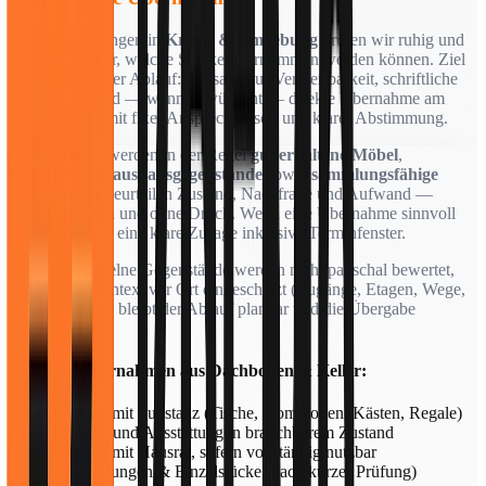
Bei Besichtigungen in
Krems & Umgebung
prüfen wir ruhig und
nachvollziehbar, welche Stücke übernommen werden können. Ziel
ist ein geordneter Ablauf: Aussage zur Verwertbarkeit, schriftliche
Bestätigung und — wenn gewünscht — direkte Übernahme am
Termin. Alles mit fixer Ansprechperson und klarer Abstimmung.
Übernommen werden in der Regel
gut erhaltene Möbel
,
brauchbare Haushaltsgegenstände
sowie
sammlungsfähige
Objekte
. Wir beurteilen Zustand, Nachfrage und Aufwand —
knapp, sachlich und ohne Druck. Wenn eine Übernahme sinnvoll
ist, erhalten Sie eine klare Zusage inklusive Terminfenster.
Hinweis:
Einzelne Gegenstände werden nicht pauschal bewertet,
sondern im Kontext vor Ort eingeschätzt (Zugänge, Etagen, Wege,
Zeitfenster). So bleibt der Ablauf planbar und die Übergabe
verlässlich.
Typische Übernahmen aus Dachboden & Keller:
• Möbel mit Substanz (Tische, Kommoden, Kästen, Regale)
• Geräte und Ausstattung in brauchbarem Zustand
• Kisten mit Hausrat, sofern vollständig nutzbar
• Sammlungen & Einzelstücke (nach kurzer Prüfung)