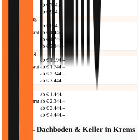
Viel Hausrat
ab € 744.–
Messie
ab € 944.–
Kleine Wohnung
Wenig Hausrat
ab € 694.–
Normaler Hausrat
ab € 1.444.–
Viel Hausrat
ab € 1.744.–
Messie
ab € 2.344.–
Große Wohnung
Wenig Hausrat
ab € 1.194.–
Normaler Hausrat
ab € 1.744.–
Viel Hausrat
ab € 2.344.–
Messie
ab € 3.444.–
Haus
Wenig Hausrat
ab € 1.444.–
Normaler Hausrat
ab € 2.344.–
Viel Hausrat
ab € 3.444.–
Messie
ab € 4.444.–
Kontakt – Dachboden & Keller in Krems