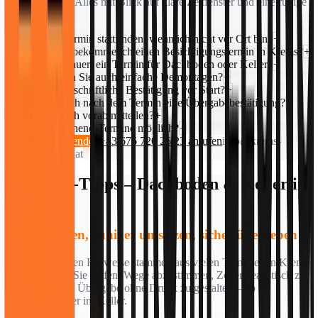
und Übergabe. Alles mit Blick auf klare Zeitfenster und eine ruhige
Durchführung.
Kann der Termin stattfinden, wenn ich nicht vor Ort bin?
+
Wie schnell bekomme ich einen Besichtigungstermin in Krems?
+
Wie lange dauert ein Termin für Dachboden oder Keller?
+
Übernehmen Sie auch einfache Demontagen?
+
Gibt es eine schriftliche Bestätigung vor Start?
+
Bekomme ich nach dem Termin eine Übergabebestätigung?
+
Was sollte ich vorab mitteilen?
+
Sind Wochenend-Termine möglich?
+
Eigene Frage senden
+43 676 720 26 23 anrufen
info@krems-
entruempelung.at
Experten-Tipps – Dachboden & Keller in
Krems
Besser planen, ruhiger umsetzen, sicher übergeben
Diese kompakten Hinweise stammen aus vielen Terminen in Krems
& Umgebung. Sie helfen, Wege abzustimmen, Zeiten realistisch zu
wählen und die Übergabe ohne Druck zu gestalten – ob im
Dachboden oder im Keller.